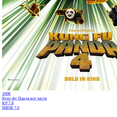
2008
Кунг-фу Панда все части
KP
7.8
IMDB
7.6