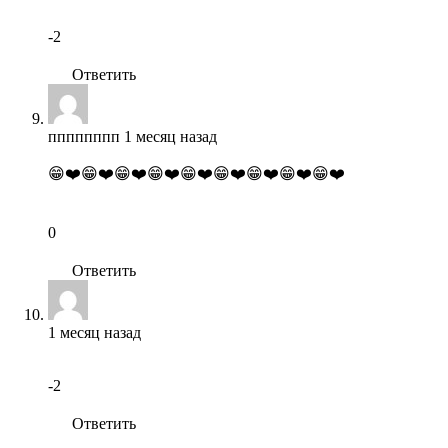
-2
Ответить
пппппппп
1 месяц назад
😁❤️😁❤️😁❤️😁❤️😁❤️😁❤️😁❤️😁❤️😁❤️
0
Ответить
1 месяц назад
-2
Ответить