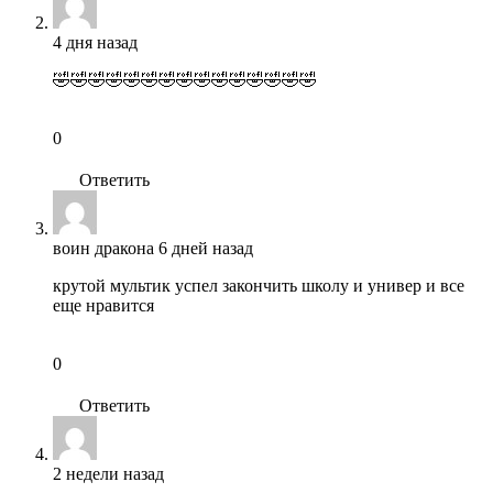
4 дня назад
🤣🤣🤣🤣🤣🤣🤣🤣🤣🤣🤣🤣🤣🤣🤣
0
Ответить
воин дракона
6 дней назад
крутой мультик успел закончить школу и универ и все
еще нравится
0
Ответить
2 недели назад