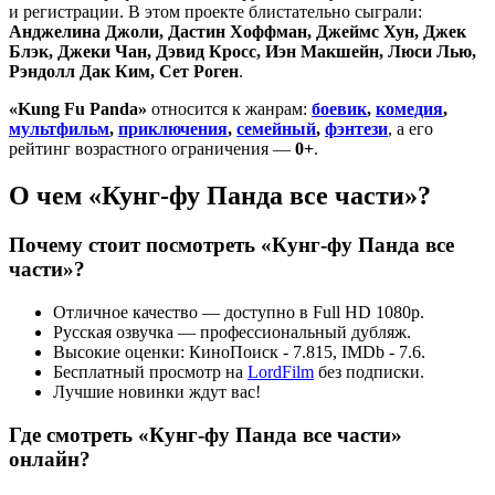
и регистрации. В этом проекте блистательно сыграли:
Анджелина Джоли, Дастин Хоффман, Джеймс Хун, Джек
Блэк, Джеки Чан, Дэвид Кросс, Иэн Макшейн, Люси Лью,
Рэндолл Дак Ким, Сет Роген
.
«Kung Fu Panda»
относится к жанрам:
боевик
,
комедия
,
мультфильм
,
приключения
,
семейный
,
фэнтези
, а его
рейтинг возрастного ограничения —
0+
.
О чем «Кунг-фу Панда все части»?
Почему стоит посмотреть «Кунг-фу Панда все
части»?
Отличное качество — доступно в Full HD 1080p.
Русская озвучка — профессиональный дубляж.
Высокие оценки: КиноПоиск - 7.815, IMDb - 7.6.
Бесплатный просмотр на
LordFilm
без подписки.
Лучшие новинки ждут вас!
Где смотреть «Кунг-фу Панда все части»
онлайн?