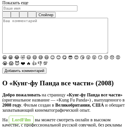
Показать еще
Спойлер
😀
😁
😂
🤣
😃
😄
😅
😆
😉
😊
😋
😎
😍
😘
😜
😝
😏
😒
😞
😡
😭
😱
😈
❤️
🔥
👍
👎
💯
О «Кунг-фу Панда все части» (2008)
Добро пожаловать
на страницу
«Кунг-фу Панда все части»
(оригинальное название — «Kung Fu Panda») , выпущенного в
2008 году
. Фильм создан в
Великобритания, США
и обещает
захватывающий кинематографический опыт.
На
LordFilm
вы можете смотреть онлайн в высоком
качестве, с профессиональной русской озвучкой, без рекламы