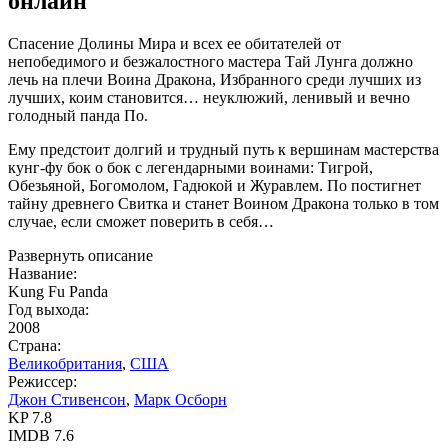
онлайн
Спасение Долины Мира и всех ее обитателей от
непобедимого и безжалостного мастера Тай Лунга должно
лечь на плечи Воина Дракона, Избранного среди лучших из
лучших, коим становится… неуклюжий, ленивый и вечно
голодный панда По.
Ему предстоит долгий и трудный путь к вершинам мастерства
кунг-фу бок о бок с легендарными воинами: Тигрой,
Обезьяной, Богомолом, Гадюкой и Журавлем. По постигнет
тайну древнего Свитка и станет Воином Дракона только в том
случае, если сможет поверить в себя…
Развернуть описание
Название:
Kung Fu Panda
Год выхода:
2008
Страна:
Великобритания
,
США
Режиссер:
Джон Стивенсон
,
Марк Осборн
KP
7.8
IMDB
7.6