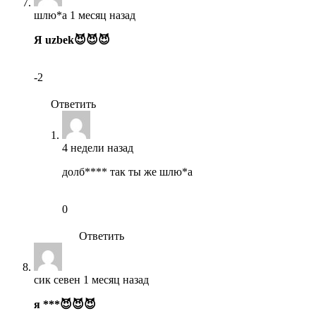
шлю*а
1 месяц назад
Я uzbek😈😈😈
-2
Ответить
4 недели назад
долб**** так ты же шлю*а
0
Ответить
сик севен
1 месяц назад
я ***😈😈😈