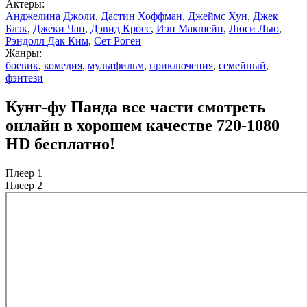
Актеры:
Анджелина Джоли
,
Дастин Хоффман
,
Джеймс Хун
,
Джек
Блэк
,
Джеки Чан
,
Дэвид Кросс
,
Иэн Макшейн
,
Люси Лью
,
Рэндолл Дак Ким
,
Сет Роген
Жанры:
боевик
,
комедия
,
мультфильм
,
приключения
,
семейный
,
фэнтези
Кунг-фу Панда все части смотреть
онлайн в хорошем качестве 720-1080
HD бесплатно!
Плеер 1
Плеер 2